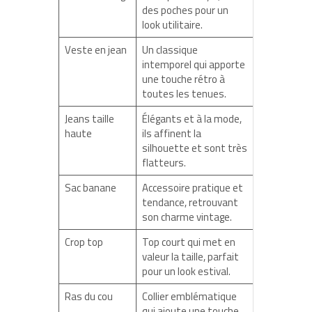
des poches pour un
look utilitaire.
Veste en jean
Un classique
intemporel qui apporte
une touche rétro à
toutes les tenues.
Jeans taille
Élégants et à la mode,
haute
ils affinent la
silhouette et sont très
flatteurs.
Sac banane
Accessoire pratique et
tendance, retrouvant
son charme vintage.
Crop top
Top court qui met en
valeur la taille, parfait
pour un look estival.
Ras du cou
Collier emblématique
qui ajoute une touche