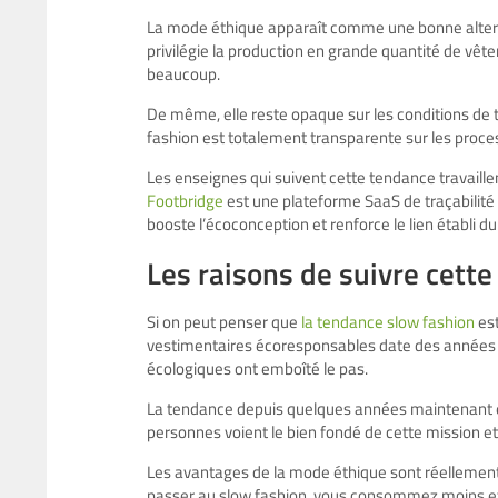
La mode éthique apparaît comme une bonne alternat
privilégie la production en grande quantité de vê
beaucoup.
De même, elle reste opaque sur les conditions de tr
fashion est totalement transparente sur les proces
Les enseignes qui suivent cette tendance travaillen
Footbridge
est une plateforme SaaS de traçabilité q
booste l’écoconception et renforce le lien établi
Les raisons de suivre cett
Si on peut penser que
la tendance slow fashion
est
vestimentaires écoresponsables date des années 
écologiques ont emboîté le pas.
La tendance depuis quelques années maintenant es
personnes voient le bien fondé de cette mission et
Les avantages de la mode éthique sont réellement 
passer au slow fashion, vous consommez moins et 