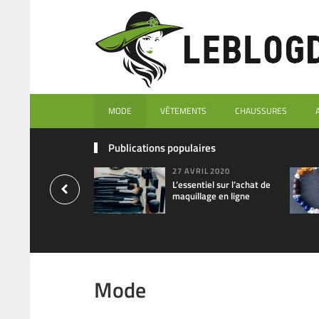
MODE
VÊTEMENTS
CHAUSSURES
Publications populaires
27 AVRIL 2020
L’essentiel sur l’achat de
maquillage en ligne
Mode