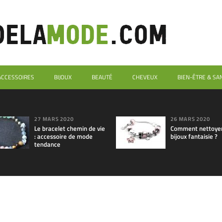
ACCESSOIRES
BIJOUX
BEAUTÉ
CHEVEUX
BIEN-ÊTRE & SA
27 MARS 2020
26 MARS 2020
Le bracelet chemin de vie
Comment nettoyer
: accessoire de mode
bijoux fantaisie ?
tendance