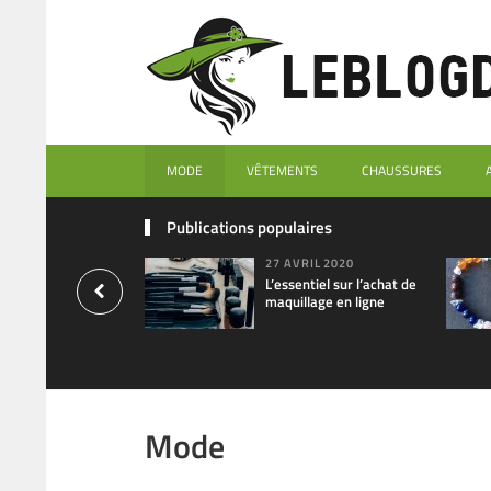
MODE
VÊTEMENTS
CHAUSSURES
Publications populaires
27 AVRIL 2020
L’essentiel sur l’achat de
maquillage en ligne
Mode