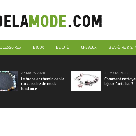
ACCESSOIRES
BIJOUX
BEAUTÉ
CHEVEUX
BIEN-ÊTRE & SA
27 MARS 2020
26 MARS 2020
Le bracelet chemin de vie
Comment nettoyer
: accessoire de mode
bijoux fantaisie ?
tendance