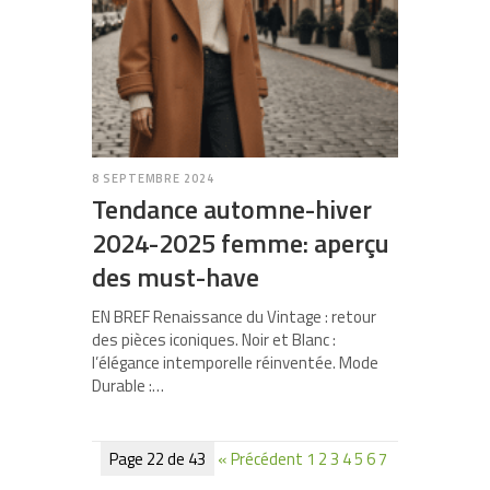
8 SEPTEMBRE 2024
Tendance automne-hiver
2024-2025 femme: aperçu
des must-have
EN BREF Renaissance du Vintage : retour
des pièces iconiques. Noir et Blanc :
l’élégance intemporelle réinventée. Mode
Durable :…
Page 22 de 43
« Précédent
1
2
3
4
5
6
7