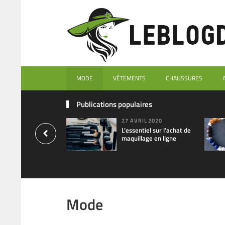
MODE
VÊTEMENTS
CHAUSSURES
Publications populaires
27 AVRIL 2020
L’essentiel sur l’achat de
maquillage en ligne
Mode