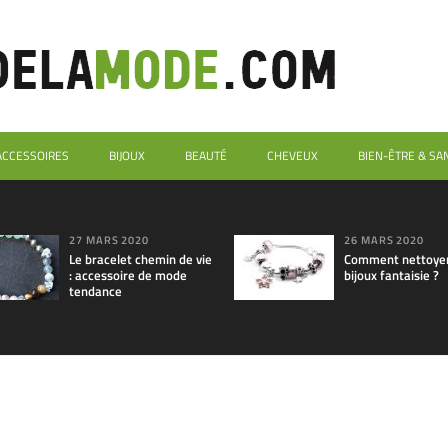
ACCESSOIRES
BIJOUX
BEAUTÉ
CHEVEUX
BIEN-ÊTRE & SA
27 MARS 2020
26 MARS 2020
Le bracelet chemin de vie
Comment nettoyer
: accessoire de mode
bijoux fantaisie ?
tendance