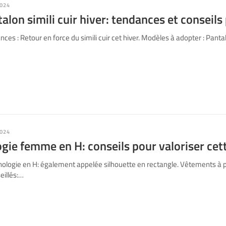
024
alon simili cuir hiver: tendances et conseils 
es : Retour en force du simili cuir cet hiver. Modèles à adopter : Panta
024
ie femme en H: conseils pour valoriser cett
ogie en H: également appelée silhouette en rectangle. Vêtements à priv
eillés:…