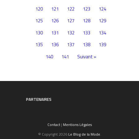
120
121
122
123
124
125
126
127
128
129
130
131
132
133
134
135
136
137
138
139
140
141
Suivant »
PARTENAIRES
Contact
|
Mentions Légales
© Copyright 2026
Le Blog de la Mode
.