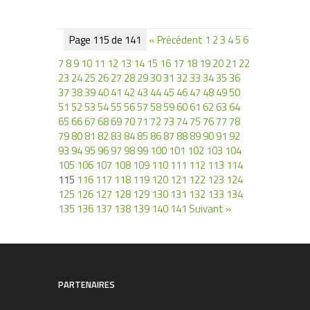
Page 115 de 141
« Précédent
1
2
3
4
5
6
7
8
9
10
11
12
13
14
15
16
17
18
19
20
21
22
23
24
25
26
27
28
29
30
31
32
33
34
35
36
37
38
39
40
41
42
43
44
45
46
47
48
49
50
51
52
53
54
55
56
57
58
59
60
61
62
63
64
65
66
67
68
69
70
71
72
73
74
75
76
77
78
79
80
81
82
83
84
85
86
87
88
89
90
91
92
93
94
95
96
97
98
99
100
101
102
103
104
105
106
107
108
109
110
111
112
113
114
115
116
117
118
119
120
121
122
123
124
125
126
127
128
129
130
131
132
133
134
135
136
137
138
139
140
141
Suivant »
PARTENAIRES