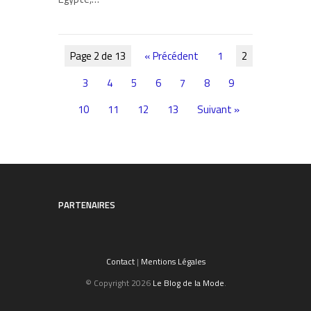
Page 2 de 13
« Précédent
1
2
3
4
5
6
7
8
9
10
11
12
13
Suivant »
PARTENAIRES
Contact
|
Mentions Légales
© Copyright 2026
Le Blog de la Mode
.